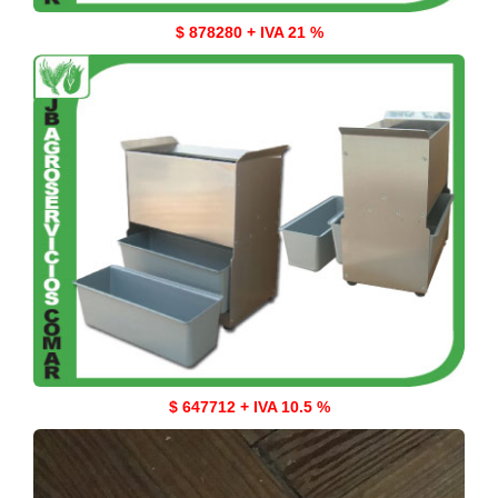
$ 878280 + IVA 21 %
$ 647712 + IVA 10.5 %